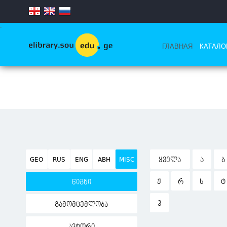
.
ГЛАВНАЯ
КАТАЛО
GEO
RUS
ENG
ABH
MISC
ᲧᲕᲔᲚᲐ
Ა
Ბ
Ჟ
Რ
Ს
Ტ
წიგნი
Ჰ
გამომცემლობა