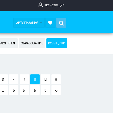
РЕГИСТРАЦИЯ
Search
АВТОРИЗАЦИЯ
АЛОГ КНИГ
ОБРАЗОВАНИЕ
КОЛЛЕДЖИ
И
Й
К
Л
М
Н
Щ
Ъ
Ы
Ь
Э
Ю