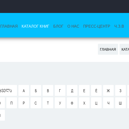
ГЛАВНАЯ
КАТАЛОГ КНИГ
БЛОГ
О НАС
ПРЕСС-ЦЕНТР
Ч.З.В
ГЛАВНАЯ
КАТ
ᲧᲕᲔᲚᲐ
А
Б
В
Г
Д
Е
Ё
Ж
З
О
П
Р
С
Т
У
Ф
Х
Ц
Ч
Ш
Я