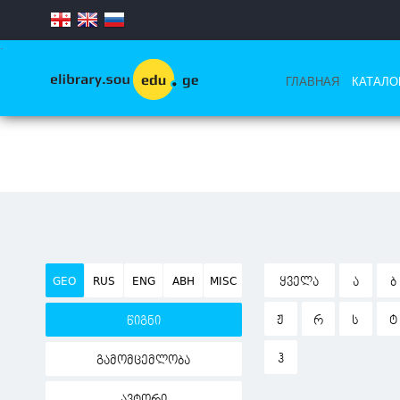
.
ГЛАВНАЯ
КАТАЛО
GEO
RUS
ENG
ABH
MISC
ᲧᲕᲔᲚᲐ
Ა
Ბ
Ჟ
Რ
Ს
Ტ
წიგნი
Ჰ
გამომცემლობა