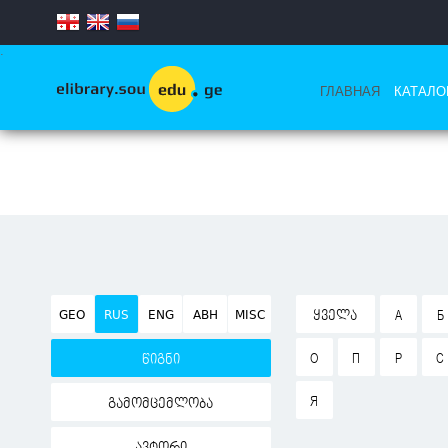
.
ГЛАВНАЯ
КАТАЛО
GEO
RUS
ENG
ABH
MISC
ᲧᲕᲔᲚᲐ
А
Б
О
П
Р
С
წიგნი
Я
გამომცემლობა