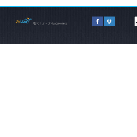
© С.Г.У - Эл-Библиотека