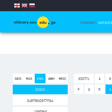
.
ГЛАВНАЯ
КАТАЛО
GEO
RUS
ENG
ABH
MISC
ᲧᲕᲔᲚᲐ
A
B
P
Q
R
S
წიგნი
გამომცემლობა