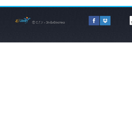
© С.Г.У - Эл-Библиотека