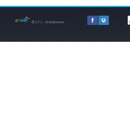
© С.Г.У - Эл-Библиотека