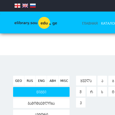
.
ГЛАВНАЯ
КАТАЛО
GEO
RUS
ENG
ABH
MISC
ᲧᲕᲔᲚᲐ
Ა
Ბ
Ჟ
Რ
Ს
Ტ
წიგნი
Ჰ
გამომცემლობა