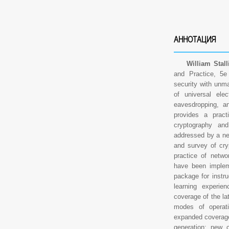
АННОТАЦИЯ
William Stallin
and Practice, 5e
security with unma
of universal elec
eavesdropping, an
provides a pract
cryptography and
addressed by a net
and survey of cry
practice of networ
have been implem
package for instr
learning experie
coverage of the la
modes of operati
expanded coverag
generation; new 