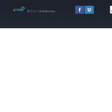
© С.Г.У - Эл-Библиотека