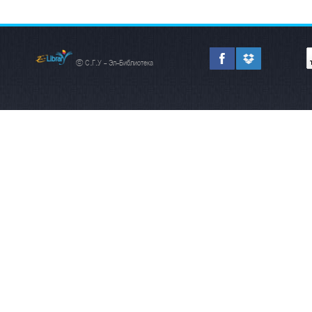
© С.Г.У - Эл-Библиотека