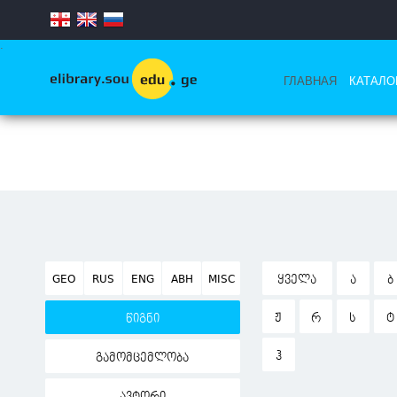
.
ГЛАВНАЯ
КАТАЛО
GEO
RUS
ENG
ABH
MISC
ᲧᲕᲔᲚᲐ
Ა
Ბ
Ჟ
Რ
Ს
Ტ
წიგნი
Ჰ
გამომცემლობა