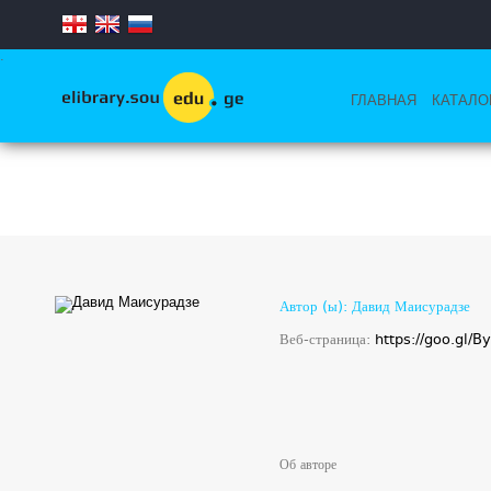
.
ГЛАВНАЯ
КАТАЛО
Автор (ы): Давид Маисурадзе
Веб-страница:
https://goo.gl/
Об авторе