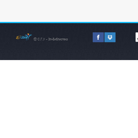
© С.Г.У - Эл-Библиотека