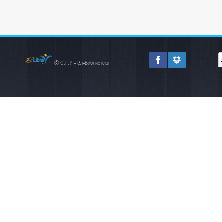
© С.Г.У - Эл-Библиотека