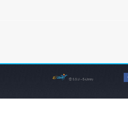
© S.S.U - E-Library