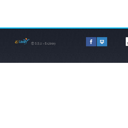
© S.S.U - E-Library