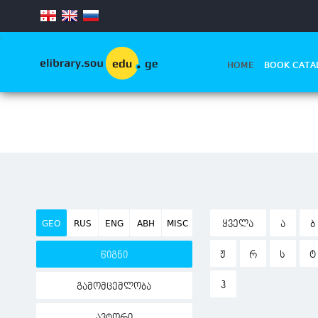
.
HOME
BOOK CATA
GEO
RUS
ENG
ABH
MISC
ᲧᲕᲔᲚᲐ
Ა
Ბ
Ჟ
Რ
Ს
Ტ
წიგნი
Ჰ
გამომცემლობა