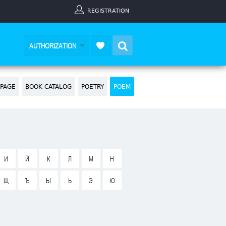
REGISTRATION
Search
AUTHORIZATION
PAGE
BOOK CATALOG
POETRY
POEM
И
Й
К
Л
М
Н
Щ
Ъ
Ы
Ь
Э
Ю