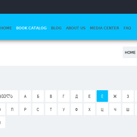
HOME
BOOK CATALOG
BLOG
ABOUT US
MEDIA CENTER
FAQ
HOME 
ᲧᲕᲔᲚᲐ
А
Б
В
Г
Д
Е
Ё
Ж
З
О
П
Р
С
Т
У
Ф
Х
Ц
Ч
Ш
Я