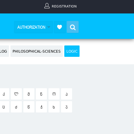
REGISTRATION
Search
AUTHORIZATION
LOG
PHILOSOPHICAL-SCIENCES
LOGIC
Კ
Ლ
Მ
Ნ
Ო
Პ
Ც
Ძ
Წ
Ჭ
Ხ
Ჯ