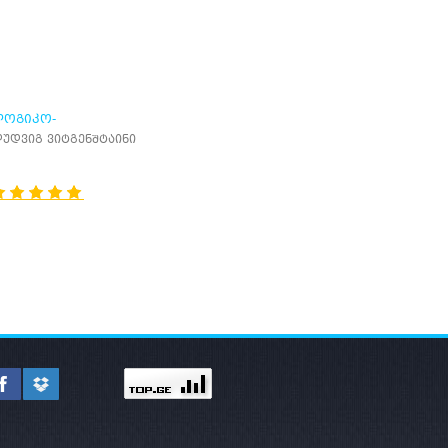
ᲝᲒᲘᲙᲝ-
ᲘᲚᲝᲡᲝᲤᲘᲣᲠᲘ
უდვიგ ვიტგენშტაინი
ᲠᲐᲥᲢᲐᲢᲘ