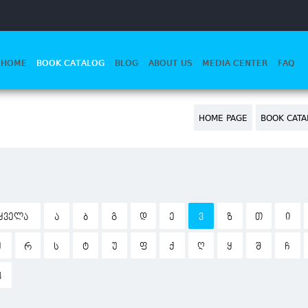
HOME
BOOK CATALOG
BLOG
ABOUT US
MEDIA CENTER
FAQ
HOME PAGE
BOOK CATA
ᲧᲕᲔᲚᲐ
Ა
Ბ
Გ
Დ
Ე
Ვ
Ზ
Თ
Ი
Ჟ
Რ
Ს
Ტ
Უ
Ფ
Ქ
Ღ
Ყ
Შ
Ჩ
Ჰ