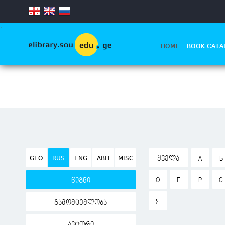
.
HOME
BOOK CATA
GEO
RUS
ENG
ABH
MISC
ᲧᲕᲔᲚᲐ
А
Б
О
П
Р
С
წიგნი
Я
გამომცემლობა