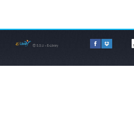
© S.S.U - E-Library