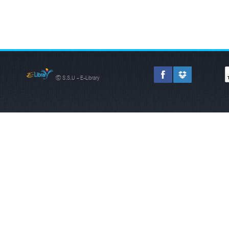
© S.S.U - E-Library