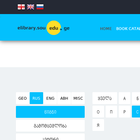
.
HOME
BOOK CATA
GEO
RUS
ENG
ABH
MISC
ᲧᲕᲔᲚᲐ
А
Б
О
П
Р
С
წიგნი
Я
გამომცემლობა