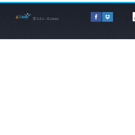
© S.S.U - E-Library