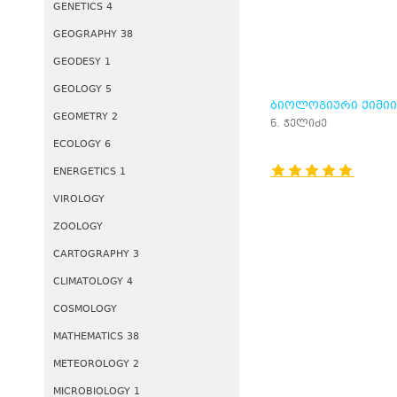
GENETICS 4
GEOGRAPHY 38
GEODESY 1
GEOLOGY 5
ᲑᲘᲝᲚᲝᲒᲘᲣᲠᲘ ᲥᲘᲛᲘᲘ
GEOMETRY 2
ᲞᲠᲐᲥᲢᲘᲙᲣᲛᲘ
ნ. ჭელიძე
ECOLOGY 6
ENERGETICS 1
VIROLOGY
ZOOLOGY
CARTOGRAPHY 3
CLIMATOLOGY 4
COSMOLOGY
MATHEMATICS 38
METEOROLOGY 2
MICROBIOLOGY 1