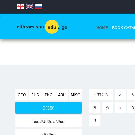
.
HOME
BOOK CATA
GEO
RUS
ENG
ABH
MISC
ᲧᲕᲔᲚᲐ
Ა
Ბ
Ჟ
Რ
Ს
Ტ
წიგნი
Ჰ
გამომცემლობა