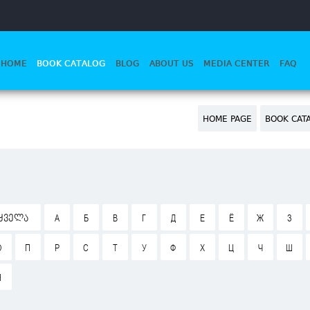
HOME
BOOK CATALOG
BLOG
ABOUT US
MEDIA CENTER
FAQ
HOME PAGE
BOOK CAT
ᲧᲕᲔᲚᲐ
А
Б
В
Г
Д
Е
Ё
Ж
З
О
П
Р
С
Т
У
Ф
Х
Ц
Ч
Ш
Я