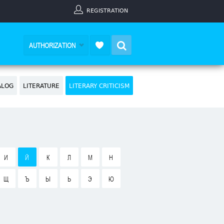
REGISTRATION
Search
AUTHORIZATION
ALOG
LITERATURE
LITERARY CRITICISM
И
Й
К
Л
М
Н
Щ
Ъ
Ы
Ь
Э
Ю