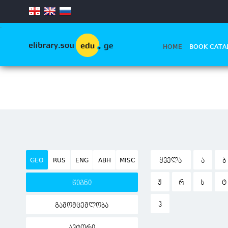
.
HOME
BOOK CATA
GEO
RUS
ENG
ABH
MISC
ᲧᲕᲔᲚᲐ
Ა
Ბ
Ჟ
Რ
Ს
Ტ
წიგნი
Ჰ
გამომცემლობა