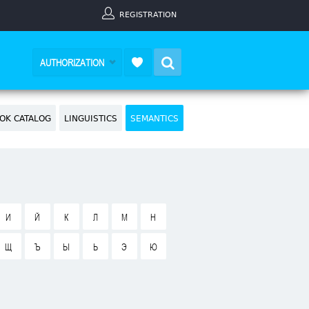
REGISTRATION
Search
AUTHORIZATION
OK CATALOG
LINGUISTICS
SEMANTICS
И
Й
К
Л
М
Н
Щ
Ъ
Ы
Ь
Э
Ю