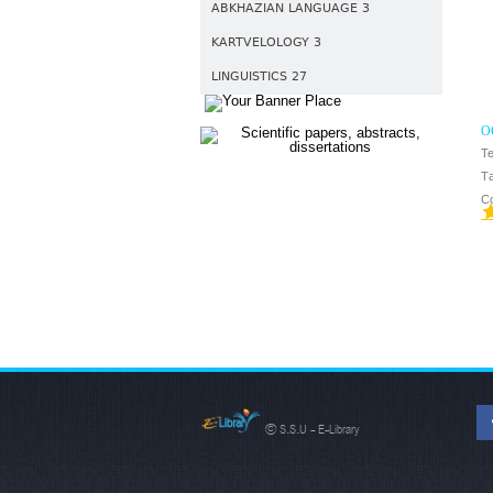
ABKHAZIAN LANGUAGE 3
KARTVELOLOGY 3
LINGUISTICS 27
О
И
Т
Ж
Т
С
© S.S.U - E-Library