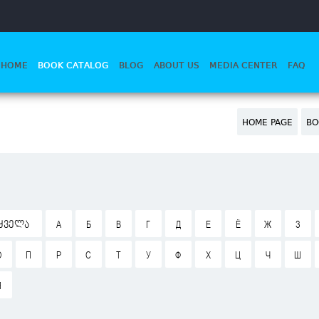
HOME
BOOK CATALOG
BLOG
ABOUT US
MEDIA CENTER
FAQ
HOME PAGE
BO
ᲧᲕᲔᲚᲐ
А
Б
В
Г
Д
Е
Ё
Ж
З
О
П
Р
С
Т
У
Ф
Х
Ц
Ч
Ш
Я