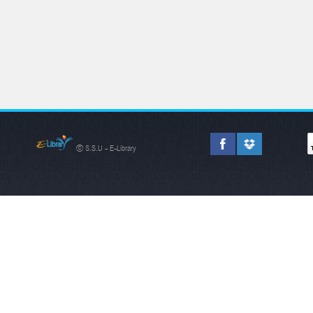
© S.S.U - E-Library