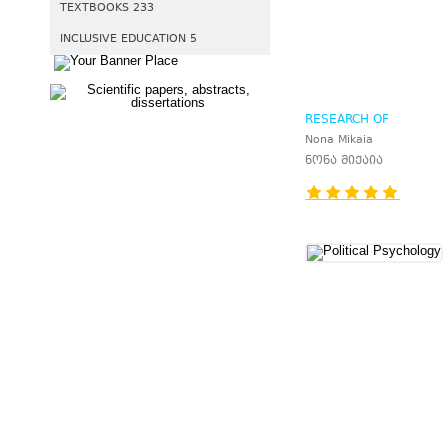
TEXTBOOKS 233
INCLUSIVE EDUCATION 5
RESEARCH OF
ENTOMOPATHOGENIC
Nona Mikaia
NEMATODES ABROAD
ნონა მიქაია