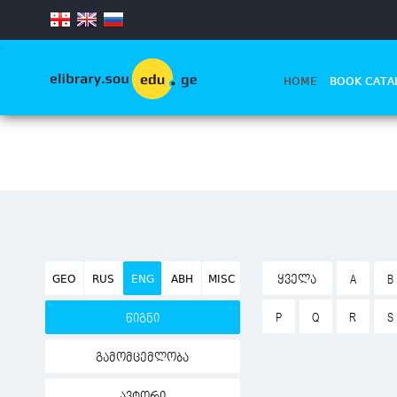
.
HOME
BOOK CATA
GEO
RUS
ENG
ABH
MISC
ᲧᲕᲔᲚᲐ
A
B
P
Q
R
S
წიგნი
გამომცემლობა