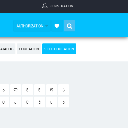
REGISTRATION
Search
AUTHORIZATION
CATALOG
EDUCATION
SELF EDUCATION
Კ
Ლ
Მ
Ნ
Ო
Პ
Ც
Ძ
Წ
Ჭ
Ხ
Ჯ