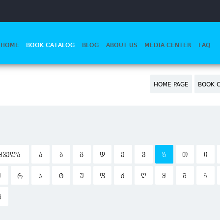
HOME
BOOK CATALOG
BLOG
ABOUT US
MEDIA CENTER
FAQ
HOME PAGE
BOOK 
ᲧᲕᲔᲚᲐ
Ა
Ბ
Გ
Დ
Ე
Ვ
Ზ
Თ
Ი
Ჟ
Რ
Ს
Ტ
Უ
Ფ
Ქ
Ღ
Ყ
Შ
Ჩ
Ჰ