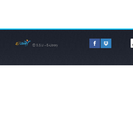
© S.S.U - E-Library