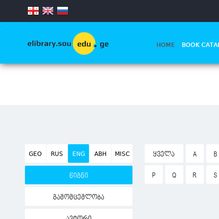
.
HOME
BOOK CATA
GEO
RUS
ENG
ABH
MISC
ᲧᲕᲔᲚᲐ
A
B
P
Q
R
S
წიგნი
გამომცემლობა