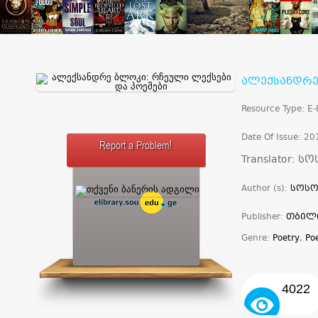
ალექსანდრე
Resource Type: E
Date Of Issue: 20
Report a Problem!
Translator: ს
Author (s):
სოსო
Publisher:
თბილ
Genre:
Poetry
,
Po
4022