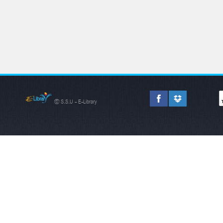
© S.S.U - E-Library