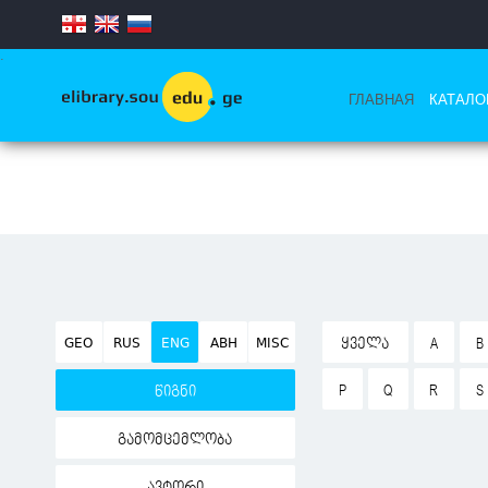
.
ГЛАВНАЯ
КАТАЛО
GEO
RUS
ENG
ABH
MISC
ᲧᲕᲔᲚᲐ
A
B
P
Q
R
S
წიგნი
გამომცემლობა