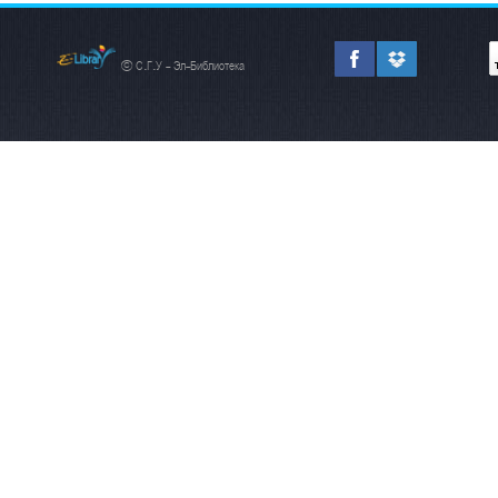
© С.Г.У - Эл-Библиотека