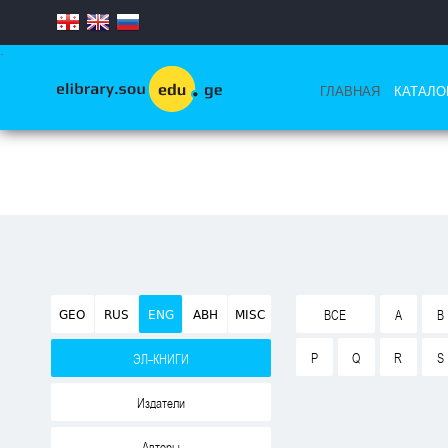
.
ГЛАВНАЯ
КАТАЛО
GEO
RUS
ENG
ABH
MISC
ВСЕ
A
B
P
Q
R
S
ЭЛ-КНИГИ
Издатели