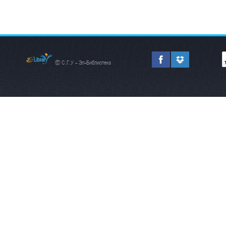
© С.Г.У - Эл-Библиотека