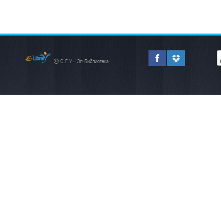
© С.Г.У - Эл-Библиотека