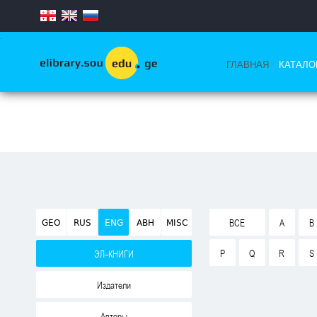
.
ГЛАВНАЯ
КАТАЛО
GEO
RUS
ENG
ABH
MISC
ВСЕ
A
B
P
Q
R
S
ЭЛ-КНИГИ
Издатели