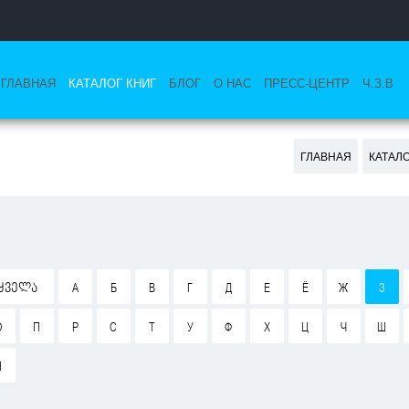
ГЛАВНАЯ
КАТАЛОГ КНИГ
БЛОГ
О НАС
ПРЕСС-ЦЕНТР
Ч.З.В
ГЛАВНАЯ
КАТАЛ
ᲧᲕᲔᲚᲐ
А
Б
В
Г
Д
Е
Ё
Ж
З
О
П
Р
С
Т
У
Ф
Х
Ц
Ч
Ш
Я