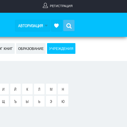
РЕГИСТРАЦИЯ
Search
АВТОРИЗАЦИЯ
ОГ КНИГ
ОБРАЗОВАНИЕ
УЧРЕЖДЕНИЯ
И
Й
К
Л
М
Н
Щ
Ъ
Ы
Ь
Э
Ю