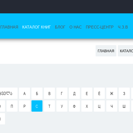
ГЛАВНАЯ
КАТАЛОГ КНИГ
БЛОГ
О НАС
ПРЕСС-ЦЕНТР
Ч.З.В
ГЛАВНАЯ
КАТАЛ
ᲧᲕᲔᲚᲐ
А
Б
В
Г
Д
Е
Ё
Ж
З
О
П
Р
С
Т
У
Ф
Х
Ц
Ч
Ш
Я