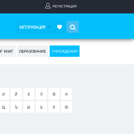
РЕГИСТРАЦИЯ
Search
АВТОРИЗАЦИЯ
ОГ КНИГ
ОБРАЗОВАНИЕ
УЧРЕЖДЕНИЯ
И
Й
К
Л
М
Н
Щ
Ъ
Ы
Ь
Э
Ю