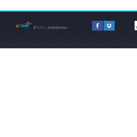
© С.Г.У - Эл-Библиотека