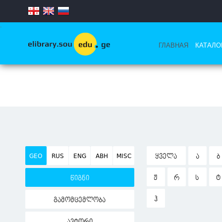
.
ГЛАВНАЯ
КАТАЛО
GEO
RUS
ENG
ABH
MISC
ᲧᲕᲔᲚᲐ
Ა
Ბ
Ჟ
Რ
Ს
Ტ
წიგნი
Ჰ
გამომცემლობა