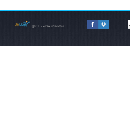
© С.Г.У - Эл-Библиотека