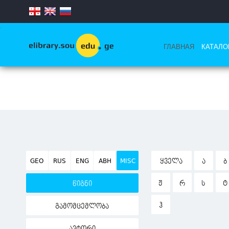
.
ГЛАВНАЯ
КАТАЛО
GEO
RUS
ENG
ABH
MISC
ᲧᲕᲔᲚᲐ
Ა
Ბ
Ჟ
Რ
Ს
Ტ
წიგნი
Ჰ
გამომცემლობა