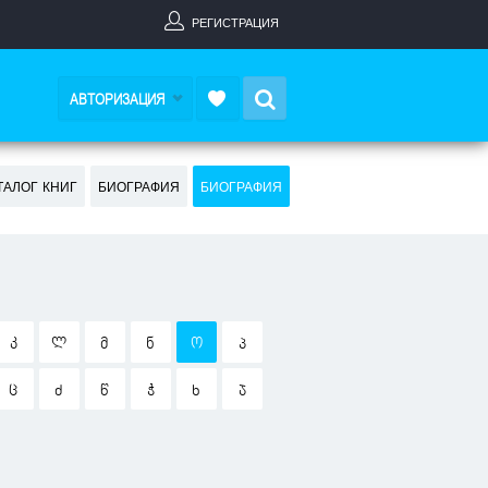
РЕГИСТРАЦИЯ
Search
АВТОРИЗАЦИЯ
ТАЛОГ КНИГ
БИОГРАФИЯ
БИОГРАФИЯ
Კ
Ლ
Მ
Ნ
Ო
Პ
Ც
Ძ
Წ
Ჭ
Ხ
Ჯ