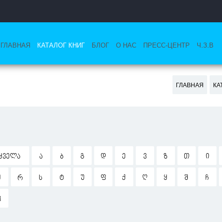
ГЛАВНАЯ
КАТАЛОГ КНИГ
БЛОГ
О НАС
ПРЕСС-ЦЕНТР
Ч.З.В
ГЛАВНАЯ
КА
ᲧᲕᲔᲚᲐ
Ა
Ბ
Გ
Დ
Ე
Ვ
Ზ
Თ
Ი
Ჟ
Რ
Ს
Ტ
Უ
Ფ
Ქ
Ღ
Ყ
Შ
Ჩ
Ჰ