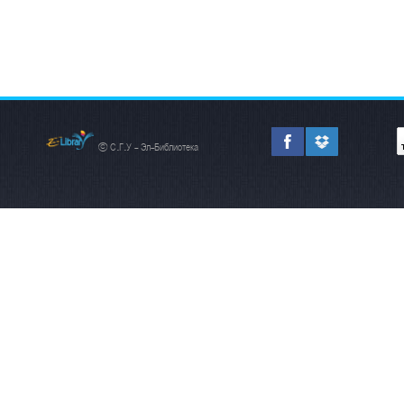
© С.Г.У - Эл-Библиотека