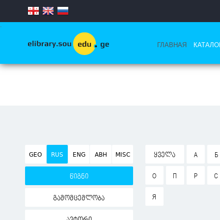
.
ГЛАВНАЯ
КАТАЛО
GEO
RUS
ENG
ABH
MISC
ᲧᲕᲔᲚᲐ
А
Б
О
П
Р
С
წიგნი
Я
გამომცემლობა