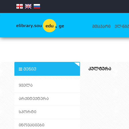
.
ᲛᲗᲐᲕᲐᲠᲘ
ᲔᲚ-ᲬᲘᲒ
ᲙᲣᲚᲢᲣᲠᲐ
ᲛᲔᲜᲘᲣ
ᲧᲕᲔᲚᲐ
ᲐᲠᲥᲘᲢᲔᲥᲢᲣᲠᲐ
ᲡᲞᲝᲠᲢᲘ
ᲘᲜᲝᲕᲐᲪᲘᲔᲑᲘ