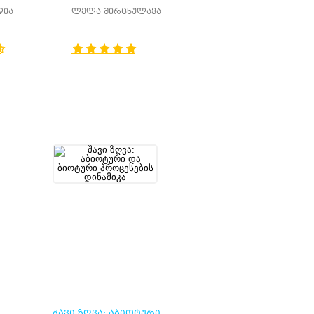
ᲡᲐᲙᲘᲗᲮᲔᲑᲘ
დია
ლელა მირცხულავა