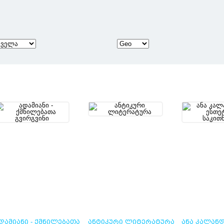
ᲓᲐᲛᲘᲐᲜᲘ - ᲥᲛᲜᲘᲚᲔᲑᲐᲗᲐ
ᲐᲜᲢᲘᲙᲣᲠᲘ ᲚᲘᲢᲔᲠᲐᲢᲣᲠᲐ
ᲐᲜᲐ ᲙᲐᲚᲐᲜᲓ