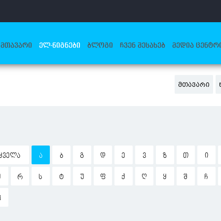
ᲛᲗᲐᲕᲐᲠᲘ
ᲔᲚ-ᲬᲘᲒᲜᲔᲑᲘ
ᲑᲚᲝᲒᲘ
ᲩᲕᲔᲜ ᲨᲔᲡᲐᲮᲔᲑ
ᲛᲔᲓᲘᲐ ᲪᲔᲜᲢᲠ
ᲛᲗᲐᲕᲐᲠᲘ
ᲧᲕᲔᲚᲐ
Ა
Ბ
Გ
Დ
Ე
Ვ
Ზ
Თ
Ი
Ჟ
Რ
Ს
Ტ
Უ
Ფ
Ქ
Ღ
Ყ
Შ
Ჩ
Ჰ