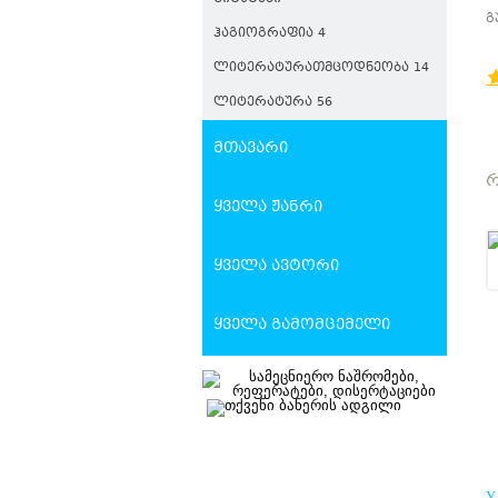
Გ
გ
ᲰᲐᲒᲘᲝᲒᲠᲐᲤᲘᲐ 4
ᲚᲘᲢᲔᲠᲐᲢᲣᲠᲐᲗᲛᲪᲝᲓᲜᲔᲝᲑᲐ 14
ᲚᲘᲢᲔᲠᲐᲢᲣᲠᲐ 56
მთავარი
Რ
ყველა ჟანრი
ყველა ავტორი
ყველა გამომცემელი