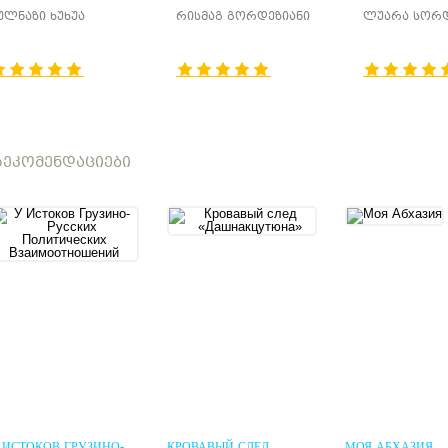
ᲕᲘᲠᲒᲕᲘᲜᲘ
ᲔᲡᲗᲔᲢᲘᲙᲘᲡ 
ულნაზი ხუხუა
რისმაგ გორდეზიანი
ლუარა სორ
ᲔᲙᲝᲛᲔᲜᲓᲐᲪᲘᲔᲑᲘ