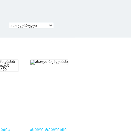
ᲐᲫᲘᲡ
ᲐᲮᲐᲚᲘ ᲠᲔᲐᲚᲘᲖᲛᲘ