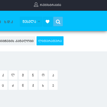
ᲠᲔᲒᲘᲡᲢᲠᲐᲪᲘᲐ
Search
ᲨᲔᲡᲕᲚᲐ
Ი
Ხ.Დ.Კ
ᲬᲘᲒᲜᲔᲑᲘᲡ ᲙᲐᲢᲐᲚᲝᲒᲘ
ᲚᲘᲢᲔᲠᲐᲢᲣᲠᲐ
Კ
Ლ
Მ
Ნ
Ო
Პ
Ც
Ძ
Წ
Ჭ
Ხ
Ჯ