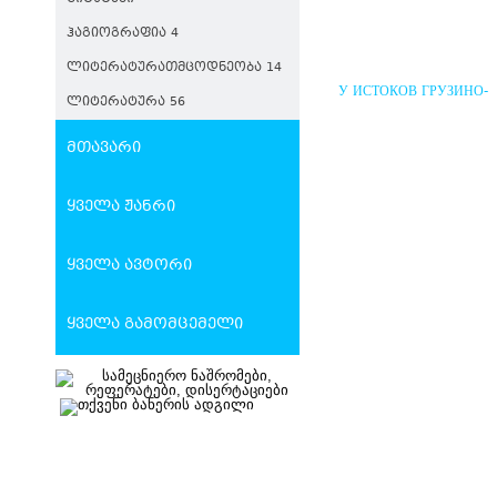
ᲰᲐᲒᲘᲝᲒᲠᲐᲤᲘᲐ 4
ᲚᲘᲢᲔᲠᲐᲢᲣᲠᲐᲗᲛᲪᲝᲓᲜᲔᲝᲑᲐ 14
У ИСТОКОВ ГРУЗИНО-
ᲚᲘᲢᲔᲠᲐᲢᲣᲠᲐ 56
РУССКИХ ПОЛИТИЧЕС
ВЗАИМООТНОШЕНИЙ
მთავარი
ყველა ჟანრი
ყველა ავტორი
ყველა გამომცემელი
ᲨᲣᲐ ᲡᲐᲣᲙᲣᲜᲔᲔᲑᲘᲡ
ᲡᲐᲥᲐᲠᲗᲕᲔᲚᲝ