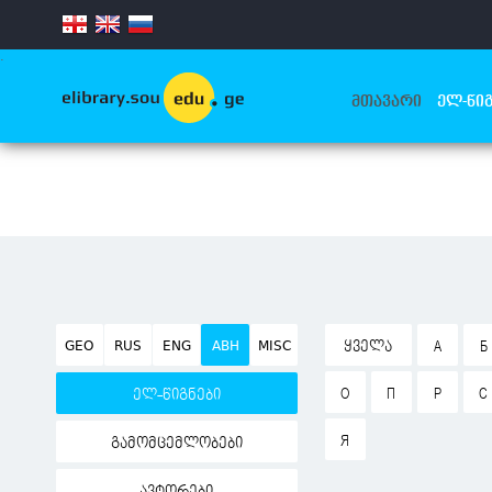
.
ᲛᲗᲐᲕᲐᲠᲘ
ᲔᲚ-ᲬᲘᲒ
GEO
RUS
ENG
ABH
MISC
ᲧᲕᲔᲚᲐ
А
Б
О
П
Р
С
ელ-წიგნები
Я
გამომცემლობები