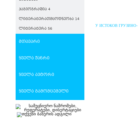
ᲰᲐᲒᲘᲝᲒᲠᲐᲤᲘᲐ 4
ᲚᲘᲢᲔᲠᲐᲢᲣᲠᲐᲗᲛᲪᲝᲓᲜᲔᲝᲑᲐ 14
У ИСТОКОВ ГРУЗИНО-
ᲚᲘᲢᲔᲠᲐᲢᲣᲠᲐ 56
РУССКИХ ПОЛИТИЧЕС
ВЗАИМООТНОШЕНИЙ
მთავარი
ყველა ჟანრი
ყველა ავტორი
ყველა გამომცემელი
ᲨᲣᲐ ᲡᲐᲣᲙᲣᲜᲔᲔᲑᲘᲡ
ᲡᲐᲥᲐᲠᲗᲕᲔᲚᲝ