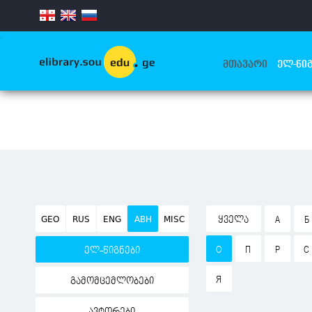
.
ᲛᲗᲐᲕᲐᲠᲘ
ᲔᲚ-ᲬᲘᲒ
GEO
RUS
ENG
ABH
MISC
ᲧᲕᲔᲚᲐ
А
Б
О
П
Р
С
ელ-წიგნები
Я
გამომცემლობები