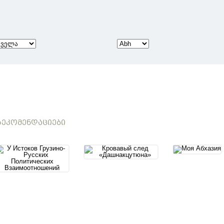
ᲔᲙᲝᲛᲔᲜᲓᲐᲪᲘᲔᲑᲘ