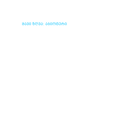
ᲨᲐᲕᲘ ᲖᲦᲕᲐ: ᲐᲑᲘᲝᲢᲣᲠᲘ
ᲓᲐ ᲑᲘᲝᲢᲣᲠᲘ
ᲞᲠᲝᲪᲔᲡᲔᲑᲘᲡ ᲓᲘᲜᲐᲛᲘᲙᲐ
ᲕᲚᲔᲕᲐ
ᲫᲕᲔᲚᲘ ᲘᲡᲢᲝᲠᲘᲘᲡ
ᲜᲐᲠᲙᲕᲔᲕᲔᲑᲘ