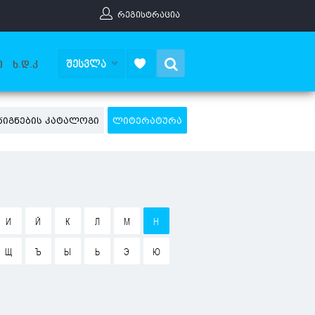
ᲠᲔᲒᲘᲡᲢᲠᲐᲪᲘᲐ
Search
ᲨᲔᲡᲕᲚᲐ
Ი
Ხ.Დ.Კ
ᲬᲘᲒᲜᲔᲑᲘᲡ ᲙᲐᲢᲐᲚᲝᲒᲘ
ᲚᲘᲢᲔᲠᲐᲢᲣᲠᲐ
И
Й
К
Л
М
Н
Щ
Ъ
Ы
Ь
Э
Ю