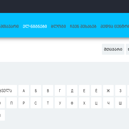
ᲛᲗᲐᲕᲐᲠᲘ
ᲔᲚ-ᲬᲘᲒᲜᲔᲑᲘ
ᲑᲚᲝᲒᲘ
ᲩᲕᲔᲜ ᲨᲔᲡᲐᲮᲔᲑ
ᲛᲔᲓᲘᲐ ᲪᲔᲜᲢᲠ
ᲛᲗᲐᲕᲐᲠᲘ
ᲧᲕᲔᲚᲐ
А
Б
В
Г
Д
Е
Ё
Ж
З
О
П
Р
С
Т
У
Ф
Х
Ц
Ч
Ш
Я