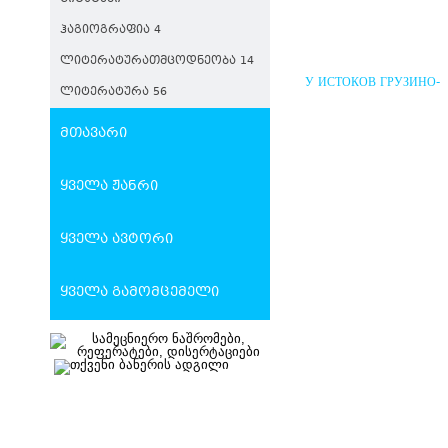
ᲰᲐᲒᲘᲝᲒᲠᲐᲤᲘᲐ 4
ᲚᲘᲢᲔᲠᲐᲢᲣᲠᲐᲗᲛᲪᲝᲓᲜᲔᲝᲑᲐ 14
У ИСТОКОВ ГРУЗИНО-
ᲚᲘᲢᲔᲠᲐᲢᲣᲠᲐ 56
РУССКИХ ПОЛИТИЧЕС
ВЗАИМООТНОШЕНИЙ
მთავარი
ყველა ჟანრი
ყველა ავტორი
ყველა გამომცემელი
ᲨᲣᲐ ᲡᲐᲣᲙᲣᲜᲔᲔᲑᲘᲡ
ᲡᲐᲥᲐᲠᲗᲕᲔᲚᲝ