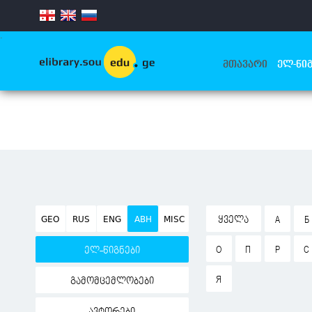
.
ᲛᲗᲐᲕᲐᲠᲘ
ᲔᲚ-ᲬᲘᲒ
GEO
RUS
ENG
ABH
MISC
ᲧᲕᲔᲚᲐ
А
Б
О
П
Р
С
ელ-წიგნები
Я
გამომცემლობები