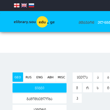
.
ᲛᲗᲐᲕᲐᲠᲘ
ᲔᲚ-ᲬᲘᲒ
GEO
RUS
ENG
ABH
MISC
ᲧᲕᲔᲚᲐ
Ა
Ბ
Ჟ
Რ
Ს
Ტ
წიგნი
Ჰ
გამომცემლობა