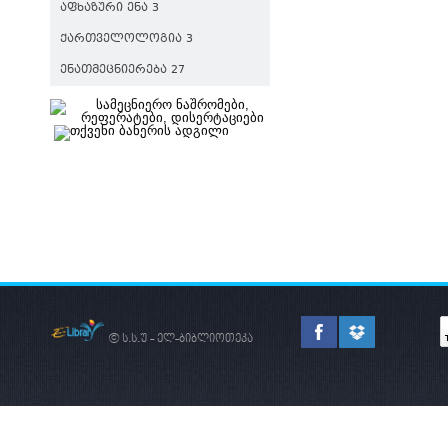
ᲐᲤᲮᲐᲖᲣᲠᲘ ᲔᲜᲐ 3
ᲥᲐᲠᲗᲕᲔᲚᲝᲚᲝᲒᲘᲐ 3
ᲔᲜᲐᲗᲛᲔᲪᲜᲘᲔᲠᲔᲑᲐ 27
© ს.ს.უ - ელ-ბიბლიოთეკა