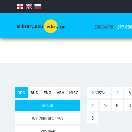
.
ᲛᲗᲐᲕᲐᲠᲘ
ᲔᲚ-ᲬᲘᲒ
GEO
RUS
ENG
ABH
MISC
ᲧᲕᲔᲚᲐ
Ა
Ბ
Ჟ
Რ
Ს
Ტ
წიგნი
Ჰ
გამომცემლობა