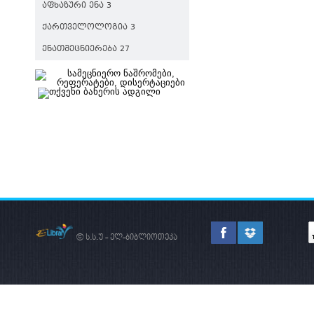
ᲐᲤᲮᲐᲖᲣᲠᲘ ᲔᲜᲐ 3
ᲥᲐᲠᲗᲕᲔᲚᲝᲚᲝᲒᲘᲐ 3
ᲔᲜᲐᲗᲛᲔᲪᲜᲘᲔᲠᲔᲑᲐ 27
© ს.ს.უ - ელ-ბიბლიოთეკა