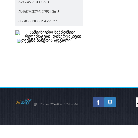
ᲐᲤᲮᲐᲖᲣᲠᲘ ᲔᲜᲐ 3
ᲥᲐᲠᲗᲕᲔᲚᲝᲚᲝᲒᲘᲐ 3
ᲔᲜᲐᲗᲛᲔᲪᲜᲘᲔᲠᲔᲑᲐ 27
© ს.ს.უ - ელ-ბიბლიოთეკა