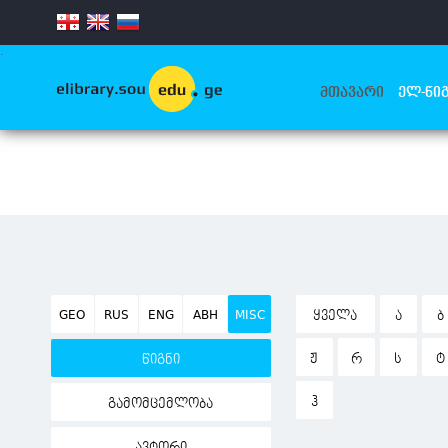
.
ᲛᲗᲐᲕᲐᲠᲘ
ᲔᲚ-ᲬᲘᲒ
GEO
RUS
ENG
ABH
MISC
ᲧᲕᲔᲚᲐ
Ა
Ბ
Ჟ
Რ
Ს
Ტ
წიგნი
Ჰ
გამომცემლობა