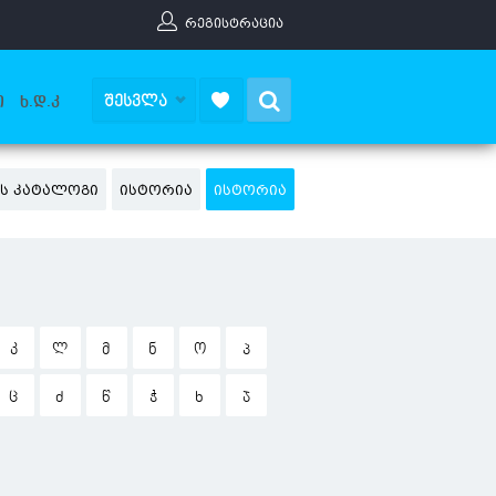
ᲠᲔᲒᲘᲡᲢᲠᲐᲪᲘᲐ
Search
ᲨᲔᲡᲕᲚᲐ
Ი
Ხ.Დ.Კ
ᲘᲡ ᲙᲐᲢᲐᲚᲝᲒᲘ
ᲘᲡᲢᲝᲠᲘᲐ
ᲘᲡᲢᲝᲠᲘᲐ
Კ
Ლ
Მ
Ნ
Ო
Პ
Ც
Ძ
Წ
Ჭ
Ხ
Ჯ