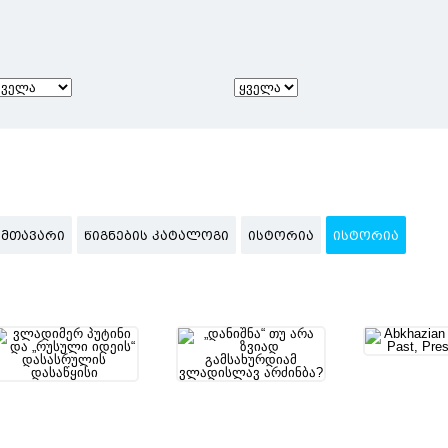
ᲛᲗᲐᲕᲐᲠᲘ
ᲬᲘᲒᲜᲔᲑᲘᲡ ᲙᲐᲢᲐᲚᲝᲒᲘ
ᲘᲡᲢᲝᲠᲘᲐ
ᲘᲡᲢᲝᲠᲘᲐ