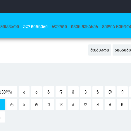
ᲛᲗᲐᲕᲐᲠᲘ
ᲔᲚ-ᲬᲘᲒᲜᲔᲑᲘ
ᲑᲚᲝᲒᲘ
ᲩᲕᲔᲜ ᲨᲔᲡᲐᲮᲔᲑ
ᲛᲔᲓᲘᲐ ᲪᲔᲜᲢᲠ
ᲛᲗᲐᲕᲐᲠᲘ
ᲬᲘᲒᲜᲔᲑ
ᲧᲕᲔᲚᲐ
Ა
Ბ
Გ
Დ
Ე
Ვ
Ზ
Თ
Ი
Ჟ
Რ
Ს
Ტ
Უ
Ფ
Ქ
Ღ
Ყ
Შ
Ჩ
Ჰ