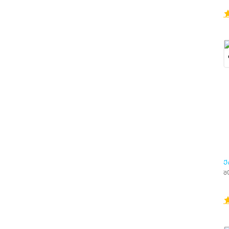
Ქ
Ა
შ
(