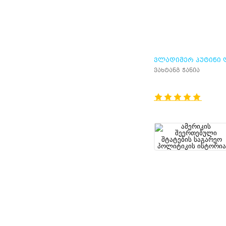
ᲕᲚᲐᲓᲘᲛᲔᲠ ᲞᲣᲢᲘᲜᲘ 
„ᲠᲣᲡᲣᲚᲘ ᲘᲓᲔᲘᲡ“
ვახტანგ ჭანია
ᲓᲐᲡᲐᲡᲠᲣᲚᲘᲡ ᲓᲐᲡᲐᲬ