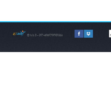
© ს.ს.უ - ელ-ბიბლიოთეკა