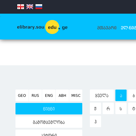
.
ᲛᲗᲐᲕᲐᲠᲘ
ᲔᲚ-ᲬᲘᲒ
GEO
RUS
ENG
ABH
MISC
ᲧᲕᲔᲚᲐ
Ა
Ბ
Ჟ
Რ
Ს
Ტ
წიგნი
Ჰ
გამომცემლობა