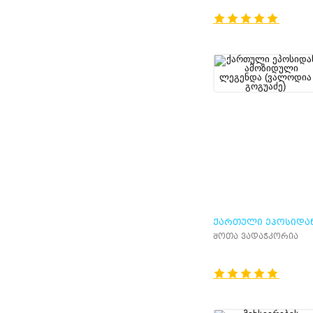
ᲥᲐᲠᲗᲣᲚᲘ ᲔᲞᲝᲡᲘᲓᲐ
ᲐᲛᲝᲖᲘᲓᲣᲚᲘ ᲚᲔᲒᲔᲜ
შოთა ვადაჭკორია
(ᲕᲐᲚᲝᲓᲘᲐ ᲒᲝᲒᲣᲐᲫᲔ