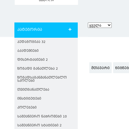
ავტორი
კატეგორია
ᲞᲔᲓᲐᲒᲝᲒᲘᲙᲐ 32
ᲐᲙᲐᲓᲔᲛᲘᲔᲑᲘ
ᲓᲘᲡᲔᲠᲢᲐᲪᲘᲔᲑᲘ 2
ᲛᲗᲐᲕᲐᲠᲘ
ᲬᲘᲒᲜᲔ
ᲖᲝᲒᲐᲓᲘ ᲒᲐᲜᲐᲗᲚᲔᲑᲐ 2
ᲖᲝᲒᲐᲓᲡᲐᲒᲐᲜᲛᲐᲜᲐᲗᲚᲔᲑᲚᲝ
ᲡᲙᲝᲚᲔᲑᲘ
ᲗᲕᲘᲗᲒᲐᲜᲐᲗᲚᲔᲑᲐ
ᲘᲜᲡᲢᲘᲢᲣᲢᲔᲑᲘ
ᲙᲝᲚᲔᲯᲔᲑᲘ
ᲡᲐᲛᲔᲪᲜᲘᲔᲠᲝ ᲜᲐᲨᲠᲝᲛᲔᲑᲘ 10
ᲡᲐᲛᲔᲪᲜᲘᲔᲠᲝ ᲡᲢᲐᲢᲘᲔᲑᲘ 2