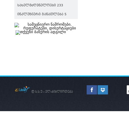
ᲡᲐᲮᲔᲚᲛᲫᲦᲕᲜᲔᲚᲝᲔᲑᲘ 233
ᲘᲜᲙᲚᲣᲖᲘᲣᲠᲘ ᲒᲐᲜᲐᲗᲚᲔᲑᲐ 5
© ს.ს.უ - ელ-ბიბლიოთეკა