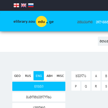
.
ᲛᲗᲐᲕᲐᲠᲘ
ᲔᲚ-ᲬᲘᲒ
ᲛᲗᲐ
GEO
RUS
ENG
ABH
MISC
ᲧᲕᲔᲚᲐ
A
B
P
Q
R
S
წიგნი
გამომცემლობა