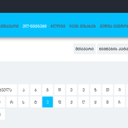
ᲛᲗᲐᲕᲐᲠᲘ
ᲔᲚ-ᲬᲘᲒᲜᲔᲑᲘ
ᲑᲚᲝᲒᲘ
ᲩᲕᲔᲜ ᲨᲔᲡᲐᲮᲔᲑ
ᲛᲔᲓᲘᲐ ᲪᲔᲜᲢᲠ
ᲛᲗᲐᲕᲐᲠᲘ
ᲬᲘᲒᲜᲔᲑᲘᲡ ᲙᲐ
ᲧᲕᲔᲚᲐ
Ა
Ბ
Გ
Დ
Ე
Ვ
Ზ
Თ
Ი
Ჟ
Რ
Ს
Ტ
Უ
Ფ
Ქ
Ღ
Ყ
Შ
Ჩ
Ჰ