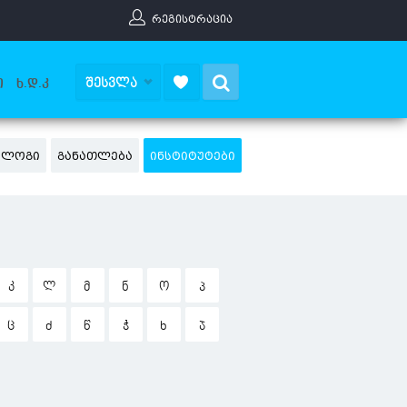
ᲠᲔᲒᲘᲡᲢᲠᲐᲪᲘᲐ
Search
ᲨᲔᲡᲕᲚᲐ
Ი
Ხ.Დ.Კ
ᲢᲐᲚᲝᲒᲘ
ᲒᲐᲜᲐᲗᲚᲔᲑᲐ
ᲘᲜᲡᲢᲘᲢᲣᲢᲔᲑᲘ
Კ
Ლ
Მ
Ნ
Ო
Პ
Ც
Ძ
Წ
Ჭ
Ხ
Ჯ