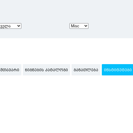
ᲛᲗᲐᲕᲐᲠᲘ
ᲬᲘᲒᲜᲔᲑᲘᲡ ᲙᲐᲢᲐᲚᲝᲒᲘ
ᲒᲐᲜᲐᲗᲚᲔᲑᲐ
ᲘᲜᲡᲢᲘᲢᲣᲢᲔᲑᲘ