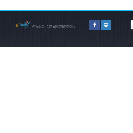
© ს.ს.უ - ელ-ბიბლიოთეკა