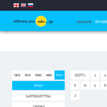
.
ᲛᲗᲐᲕᲐᲠᲘ
ᲔᲚ-ᲬᲘᲒ
GEO
RUS
ENG
ABH
MISC
ᲧᲕᲔᲚᲐ
Ა
Ბ
Ჟ
Რ
Ს
Ტ
წიგნი
Ჰ
გამომცემლობა