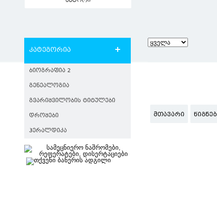
ავტორი
კატეგორია
ᲑᲘᲝᲒᲠᲐᲤᲘᲐ 2
ᲒᲔᲜᲔᲐᲚᲝᲒᲘᲐ
ᲒᲕᲐᲠᲘᲨᲕᲘᲚᲝᲑᲘᲡ ᲢᲘᲢᲣᲚᲔᲑᲘ
ᲛᲗᲐᲕᲐᲠᲘ
ᲬᲘᲒᲜᲔ
ᲓᲠᲝᲨᲔᲑᲘ
ᲰᲔᲠᲐᲚᲓᲘᲙᲐ