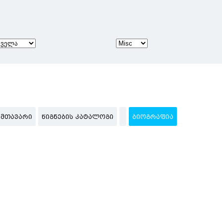
ᲛᲗᲐᲕᲐᲠᲘ
ᲬᲘᲒᲜᲔᲑᲘᲡ ᲙᲐᲢᲐᲚᲝᲒᲘ
ᲑᲘᲝᲒᲠᲐᲤᲘᲐ