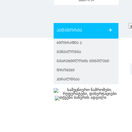
ავტორი
კატეგორია
ᲑᲘᲝᲒᲠᲐᲤᲘᲐ 2
ᲒᲔᲜᲔᲐᲚᲝᲒᲘᲐ
ᲒᲕᲐᲠᲘᲨᲕᲘᲚᲝᲑᲘᲡ ᲢᲘᲢᲣᲚᲔᲑᲘ
ᲓᲠᲝᲨᲔᲑᲘ
ᲰᲔᲠᲐᲚᲓᲘᲙᲐ