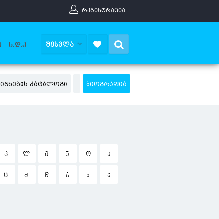
ᲠᲔᲒᲘᲡᲢᲠᲐᲪᲘᲐ
Search
ᲨᲔᲡᲕᲚᲐ
Ი
Ხ.Დ.Კ
ᲬᲘᲒᲜᲔᲑᲘᲡ ᲙᲐᲢᲐᲚᲝᲒᲘ
ᲑᲘᲝᲒᲠᲐᲤᲘᲐ
Კ
Ლ
Მ
Ნ
Ო
Პ
Ც
Ძ
Წ
Ჭ
Ხ
Ჯ