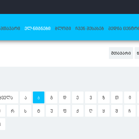
ᲛᲗᲐᲕᲐᲠᲘ
ᲔᲚ-ᲬᲘᲒᲜᲔᲑᲘ
ᲑᲚᲝᲒᲘ
ᲩᲕᲔᲜ ᲨᲔᲡᲐᲮᲔᲑ
ᲛᲔᲓᲘᲐ ᲪᲔᲜᲢᲠ
ᲛᲗᲐᲕᲐᲠᲘ
ᲧᲕᲔᲚᲐ
Ა
Ბ
Გ
Დ
Ე
Ვ
Ზ
Თ
Ი
Ჟ
Რ
Ს
Ტ
Უ
Ფ
Ქ
Ღ
Ყ
Შ
Ჩ
Ჰ