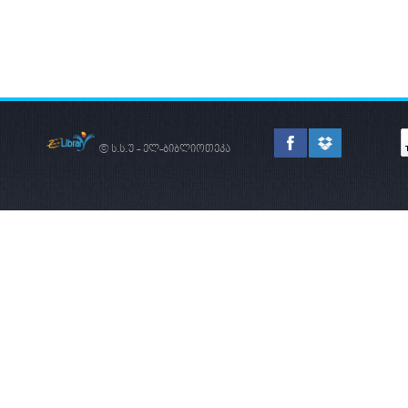
© ს.ს.უ - ელ-ბიბლიოთეკა