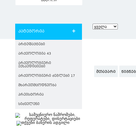
ავტორი
კატეგორია
ᲐᲠᲢᲔᲤᲐᲥᲢᲔᲑᲘ
ᲐᲠᲥᲔᲝᲚᲝᲒᲘᲐ 43
ᲐᲠᲥᲔᲝᲚᲝᲒᲘᲣᲠᲘ
ᲔᲥᲡᲞᲔᲓᲘᲪᲘᲔᲑᲘ
ᲛᲗᲐᲕᲐᲠᲘ
ᲬᲘᲒᲜᲔ
ᲐᲠᲥᲔᲝᲚᲝᲒᲘᲣᲠᲘ ᲫᲔᲒᲚᲔᲑᲘ 17
ᲛᲮᲐᲠᲔᲗᲛᲪᲝᲓᲜᲔᲝᲑᲐ
ᲞᲠᲔᲘᲡᲢᲝᲠᲘᲐ
ᲡᲘᲫᲕᲔᲚᲔᲜᲘ