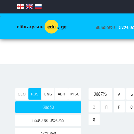
.
ᲛᲗᲐᲕᲐᲠᲘ
ᲔᲚ-ᲬᲘᲒ
GEO
RUS
ENG
ABH
MISC
ᲧᲕᲔᲚᲐ
А
Б
О
П
Р
С
წიგნი
Я
გამომცემლობა